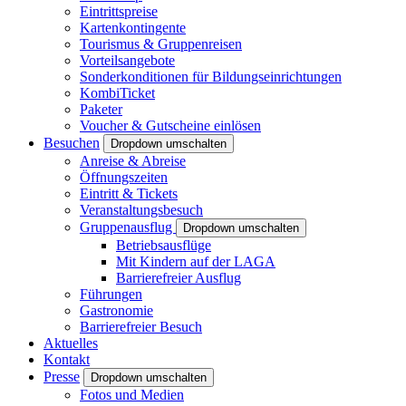
Eintrittspreise
Kartenkontingente
Tourismus & Gruppenreisen
Vorteilsangebote
Sonderkonditionen für Bildungseinrichtungen
KombiTicket
Paketer
Voucher & Gutscheine einlösen
Besuchen
Dropdown umschalten
Anreise & Abreise
Öffnungszeiten
Eintritt & Tickets
Veranstaltungsbesuch
Gruppenausflug
Dropdown umschalten
Betriebsausflüge
Mit Kindern auf der LAGA
Barrierefreier Ausflug
Führungen
Gastronomie
Barrierefreier Besuch
Aktuelles
Kontakt
Presse
Dropdown umschalten
Fotos und Medien