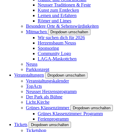
Neusser Traditionen & Feste
Kunst zum Entdecken
Lernen und Erfahren
Römer und Limes
Besondere Orte & Sehenswürdigkeiten
Mitmachen
Dropdown umschalten
Wir suchen dich für 2026
Herzensbaum Neuss
Sponsoring
Community Logo
LAGA-Maskottchen
Neuss
Parkkonzept
Veranstaltungen
Dropdown umschalten
Veranstaltungskalender
TopActs
Neusser Herzensprogramm
Der Park als Bühne
Licht.Kirche
Grünes Klassenzimmer
Dropdown umschalten
Grünes Klassenzimmer: Programm
Ferienprogramm
Tickets
Dropdown umschalten
Ticketshop