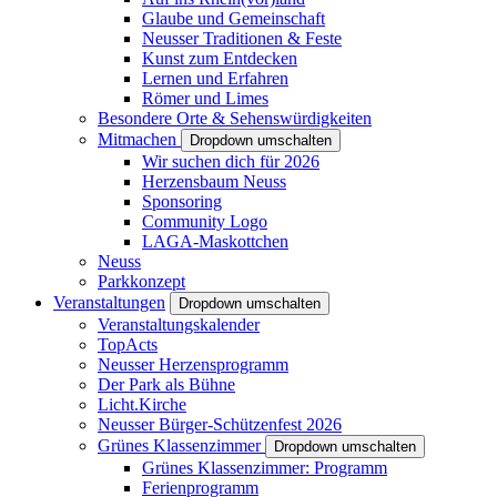
Glaube und Gemeinschaft
Neusser Traditionen & Feste
Kunst zum Entdecken
Lernen und Erfahren
Römer und Limes
Besondere Orte & Sehenswürdigkeiten
Mitmachen
Dropdown umschalten
Wir suchen dich für 2026
Herzensbaum Neuss
Sponsoring
Community Logo
LAGA-Maskottchen
Neuss
Parkkonzept
Veranstaltungen
Dropdown umschalten
Veranstaltungskalender
TopActs
Neusser Herzensprogramm
Der Park als Bühne
Licht.Kirche
Neusser Bürger-Schützenfest 2026
Grünes Klassenzimmer
Dropdown umschalten
Grünes Klassenzimmer: Programm
Ferienprogramm