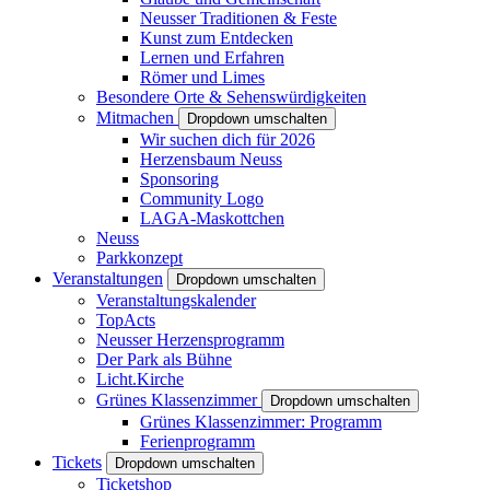
Neusser Traditionen & Feste
Kunst zum Entdecken
Lernen und Erfahren
Römer und Limes
Besondere Orte & Sehenswürdigkeiten
Mitmachen
Dropdown umschalten
Wir suchen dich für 2026
Herzensbaum Neuss
Sponsoring
Community Logo
LAGA-Maskottchen
Neuss
Parkkonzept
Veranstaltungen
Dropdown umschalten
Veranstaltungskalender
TopActs
Neusser Herzensprogramm
Der Park als Bühne
Licht.Kirche
Grünes Klassenzimmer
Dropdown umschalten
Grünes Klassenzimmer: Programm
Ferienprogramm
Tickets
Dropdown umschalten
Ticketshop