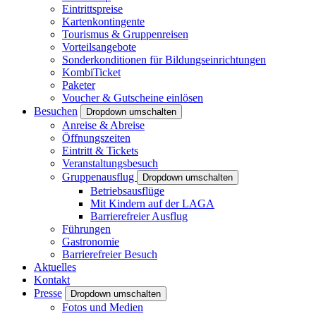
Eintrittspreise
Kartenkontingente
Tourismus & Gruppenreisen
Vorteilsangebote
Sonderkonditionen für Bildungseinrichtungen
KombiTicket
Paketer
Voucher & Gutscheine einlösen
Besuchen
Dropdown umschalten
Anreise & Abreise
Öffnungszeiten
Eintritt & Tickets
Veranstaltungsbesuch
Gruppenausflug
Dropdown umschalten
Betriebsausflüge
Mit Kindern auf der LAGA
Barrierefreier Ausflug
Führungen
Gastronomie
Barrierefreier Besuch
Aktuelles
Kontakt
Presse
Dropdown umschalten
Fotos und Medien