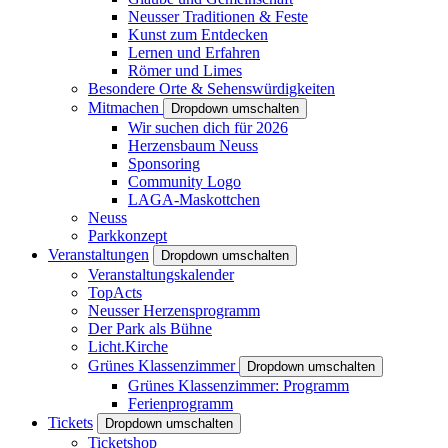
Neusser Traditionen & Feste
Kunst zum Entdecken
Lernen und Erfahren
Römer und Limes
Besondere Orte & Sehenswürdigkeiten
Mitmachen
Dropdown umschalten
Wir suchen dich für 2026
Herzensbaum Neuss
Sponsoring
Community Logo
LAGA-Maskottchen
Neuss
Parkkonzept
Veranstaltungen
Dropdown umschalten
Veranstaltungskalender
TopActs
Neusser Herzensprogramm
Der Park als Bühne
Licht.Kirche
Grünes Klassenzimmer
Dropdown umschalten
Grünes Klassenzimmer: Programm
Ferienprogramm
Tickets
Dropdown umschalten
Ticketshop