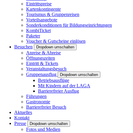
Eintrittspreise
Kartenkontingente
Tourismus & Gruppenreisen
Vorteilsangebote
Sonderkonditionen für Bildungseinrichtungen
KombiTicket
Paketer
Voucher & Gutscheine einlösen
Besuchen
Dropdown umschalten
Anreise & Abreise
Öffnungszeiten
Eintritt & Tickets
Veranstaltungsbesuch
Gruppenausflug
Dropdown umschalten
Betriebsausflüge
Mit Kindern auf der LAGA
Barrierefreier Ausflug
Führungen
Gastronomie
Barrierefreier Besuch
Aktuelles
Kontakt
Presse
Dropdown umschalten
Fotos und Medien