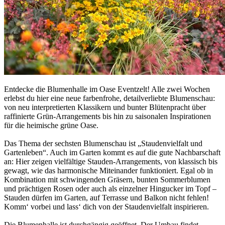
Entdecke die Blumenhalle im Oase Eventzelt! Alle zwei Wochen
erlebst du hier eine neue farbenfrohe, detailverliebte Blumenschau:
von neu interpretierten Klassikern und bunter Blütenpracht über
raffinierte Grün-Arrangements bis hin zu saisonalen Inspirationen
für die heimische grüne Oase.
Das Thema der sechsten Blumenschau ist „Staudenvielfalt und
Gartenleben“. Auch im Garten kommt es auf die gute Nachbarschaft
an: Hier zeigen vielfältige Stauden-Arrangements, von klassisch bis
gewagt, wie das harmonische Miteinander funktioniert. Egal ob in
Kombination mit schwingenden Gräsern, bunten Sommerblumen
und prächtigen Rosen oder auch als einzelner Hingucker im Topf –
Stauden dürfen im Garten, auf Terrasse und Balkon nicht fehlen!
Komm‘ vorbei und lass‘ dich von der Staudenvielfalt inspirieren.
Die Blumenhalle ist durchgängig geöffnet. Der Umbau findet