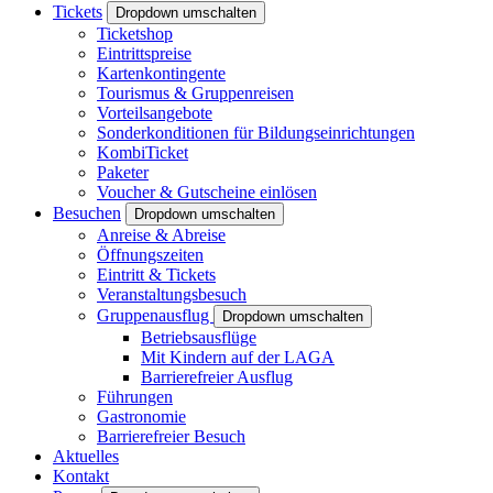
Tickets
Dropdown umschalten
Ticketshop
Eintrittspreise
Kartenkontingente
Tourismus & Gruppenreisen
Vorteilsangebote
Sonderkonditionen für Bildungseinrichtungen
KombiTicket
Paketer
Voucher & Gutscheine einlösen
Besuchen
Dropdown umschalten
Anreise & Abreise
Öffnungszeiten
Eintritt & Tickets
Veranstaltungsbesuch
Gruppenausflug
Dropdown umschalten
Betriebsausflüge
Mit Kindern auf der LAGA
Barrierefreier Ausflug
Führungen
Gastronomie
Barrierefreier Besuch
Aktuelles
Kontakt