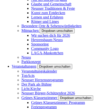
Glaube und Gemeinschaft
Neusser Traditionen & Feste
Kunst zum Entdecken
Lernen und Erfahren
Römer und Limes
Besondere Orte & Sehenswürdigkeiten
Mitmachen
Dropdown umschalten
Wir suchen dich für 2026
Herzensbaum Neuss
Sponsoring
Community Logo
LAGA-Maskottchen
Neuss
Parkkonzept
Veranstaltungen
Dropdown umschalten
Veranstaltungskalender
TopActs
Neusser Herzensprogramm
Der Park als Bühne
Licht.Kirche
Neusser Bürger-Schützenfest 2026
Grünes Klassenzimmer
Dropdown umschalten
Grünes Klassenzimmer: Programm
Ferienprogramm