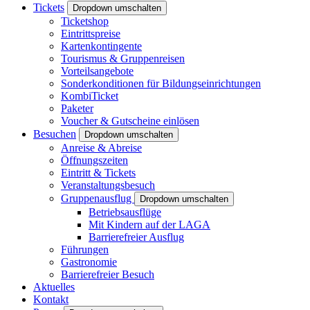
Tickets
Dropdown umschalten
Ticketshop
Eintrittspreise
Kartenkontingente
Tourismus & Gruppenreisen
Vorteilsangebote
Sonderkonditionen für Bildungseinrichtungen
KombiTicket
Paketer
Voucher & Gutscheine einlösen
Besuchen
Dropdown umschalten
Anreise & Abreise
Öffnungszeiten
Eintritt & Tickets
Veranstaltungsbesuch
Gruppenausflug
Dropdown umschalten
Betriebsausflüge
Mit Kindern auf der LAGA
Barrierefreier Ausflug
Führungen
Gastronomie
Barrierefreier Besuch
Aktuelles
Kontakt