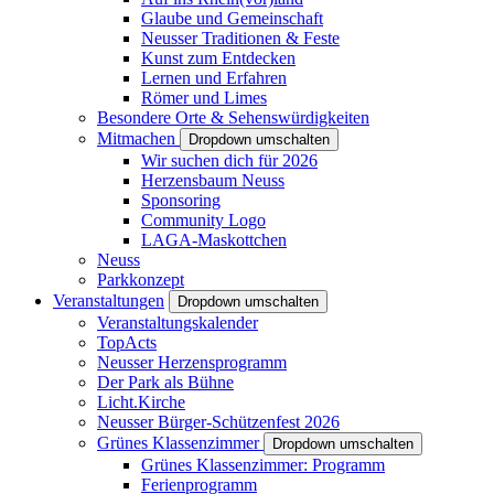
Glaube und Gemeinschaft
Neusser Traditionen & Feste
Kunst zum Entdecken
Lernen und Erfahren
Römer und Limes
Besondere Orte & Sehenswürdigkeiten
Mitmachen
Dropdown umschalten
Wir suchen dich für 2026
Herzensbaum Neuss
Sponsoring
Community Logo
LAGA-Maskottchen
Neuss
Parkkonzept
Veranstaltungen
Dropdown umschalten
Veranstaltungskalender
TopActs
Neusser Herzensprogramm
Der Park als Bühne
Licht.Kirche
Neusser Bürger-Schützenfest 2026
Grünes Klassenzimmer
Dropdown umschalten
Grünes Klassenzimmer: Programm
Ferienprogramm