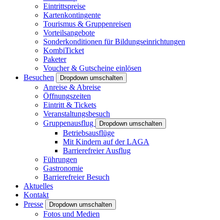
Eintrittspreise
Kartenkontingente
Tourismus & Gruppenreisen
Vorteilsangebote
Sonderkonditionen für Bildungseinrichtungen
KombiTicket
Paketer
Voucher & Gutscheine einlösen
Besuchen
Dropdown umschalten
Anreise & Abreise
Öffnungszeiten
Eintritt & Tickets
Veranstaltungsbesuch
Gruppenausflug
Dropdown umschalten
Betriebsausflüge
Mit Kindern auf der LAGA
Barrierefreier Ausflug
Führungen
Gastronomie
Barrierefreier Besuch
Aktuelles
Kontakt
Presse
Dropdown umschalten
Fotos und Medien