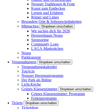
Neusser Traditionen & Feste
Kunst zum Entdecken
Lernen und Erfahren
Römer und Limes
Besondere Orte & Sehenswürdigkeiten
Mitmachen
Dropdown umschalten
Wir suchen dich für 2026
Herzensbaum Neuss
Sponsoring
Community Logo
LAGA-Maskottchen
Neuss
Parkkonzept
Veranstaltungen
Dropdown umschalten
Veranstaltungskalender
TopActs
Neusser Herzensprogramm
Der Park als Bühne
Licht.Kirche
Grünes Klassenzimmer
Dropdown umschalten
Grünes Klassenzimmer: Programm
Ferienprogramm
Tickets
Dropdown umschalten
Ticketshop