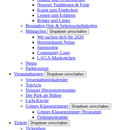
Neusser Traditionen & Feste
Kunst zum Entdecken
Lernen und Erfahren
Römer und Limes
Besondere Orte & Sehenswürdigkeiten
Mitmachen
Dropdown umschalten
Wir suchen dich für 2026
Herzensbaum Neuss
Sponsoring
Community Logo
LAGA-Maskottchen
Neuss
Parkkonzept
Veranstaltungen
Dropdown umschalten
Veranstaltungskalender
TopActs
Neusser Herzensprogramm
Der Park als Bühne
Licht.Kirche
Grünes Klassenzimmer
Dropdown umschalten
Grünes Klassenzimmer: Programm
Ferienprogramm
Tickets
Dropdown umschalten
Ticketshop