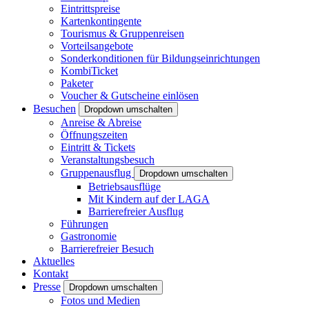
Eintrittspreise
Kartenkontingente
Tourismus & Gruppenreisen
Vorteilsangebote
Sonderkonditionen für Bildungseinrichtungen
KombiTicket
Paketer
Voucher & Gutscheine einlösen
Besuchen
Dropdown umschalten
Anreise & Abreise
Öffnungszeiten
Eintritt & Tickets
Veranstaltungsbesuch
Gruppenausflug
Dropdown umschalten
Betriebsausflüge
Mit Kindern auf der LAGA
Barrierefreier Ausflug
Führungen
Gastronomie
Barrierefreier Besuch
Aktuelles
Kontakt
Presse
Dropdown umschalten
Fotos und Medien