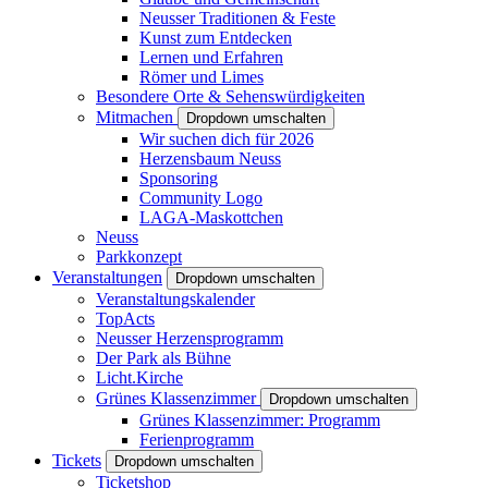
Neusser Traditionen & Feste
Kunst zum Entdecken
Lernen und Erfahren
Römer und Limes
Besondere Orte & Sehenswürdigkeiten
Mitmachen
Dropdown umschalten
Wir suchen dich für 2026
Herzensbaum Neuss
Sponsoring
Community Logo
LAGA-Maskottchen
Neuss
Parkkonzept
Veranstaltungen
Dropdown umschalten
Veranstaltungskalender
TopActs
Neusser Herzensprogramm
Der Park als Bühne
Licht.Kirche
Grünes Klassenzimmer
Dropdown umschalten
Grünes Klassenzimmer: Programm
Ferienprogramm
Tickets
Dropdown umschalten
Ticketshop