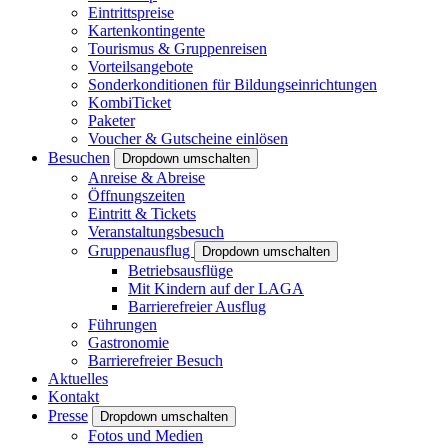
Eintrittspreise
Kartenkontingente
Tourismus & Gruppenreisen
Vorteilsangebote
Sonderkonditionen für Bildungseinrichtungen
KombiTicket
Paketer
Voucher & Gutscheine einlösen
Besuchen
Dropdown umschalten
Anreise & Abreise
Öffnungszeiten
Eintritt & Tickets
Veranstaltungsbesuch
Gruppenausflug
Dropdown umschalten
Betriebsausflüge
Mit Kindern auf der LAGA
Barrierefreier Ausflug
Führungen
Gastronomie
Barrierefreier Besuch
Aktuelles
Kontakt
Presse
Dropdown umschalten
Fotos und Medien