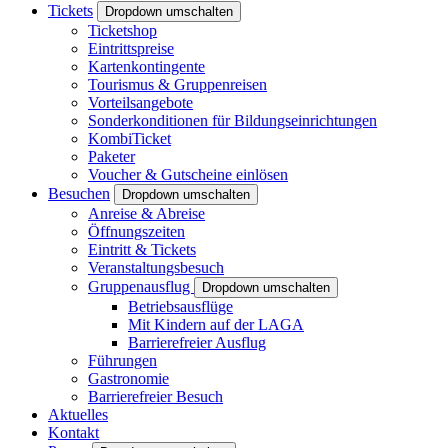
Tickets
Dropdown umschalten
Ticketshop
Eintrittspreise
Kartenkontingente
Tourismus & Gruppenreisen
Vorteilsangebote
Sonderkonditionen für Bildungseinrichtungen
KombiTicket
Paketer
Voucher & Gutscheine einlösen
Besuchen
Dropdown umschalten
Anreise & Abreise
Öffnungszeiten
Eintritt & Tickets
Veranstaltungsbesuch
Gruppenausflug
Dropdown umschalten
Betriebsausflüge
Mit Kindern auf der LAGA
Barrierefreier Ausflug
Führungen
Gastronomie
Barrierefreier Besuch
Aktuelles
Kontakt