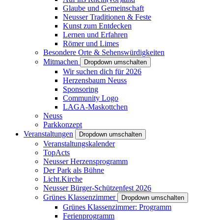
Glaube und Gemeinschaft
Neusser Traditionen & Feste
Kunst zum Entdecken
Lernen und Erfahren
Römer und Limes
Besondere Orte & Sehenswürdigkeiten
Mitmachen
Dropdown umschalten
Wir suchen dich für 2026
Herzensbaum Neuss
Sponsoring
Community Logo
LAGA-Maskottchen
Neuss
Parkkonzept
Veranstaltungen
Dropdown umschalten
Veranstaltungskalender
TopActs
Neusser Herzensprogramm
Der Park als Bühne
Licht.Kirche
Neusser Bürger-Schützenfest 2026
Grünes Klassenzimmer
Dropdown umschalten
Grünes Klassenzimmer: Programm
Ferienprogramm