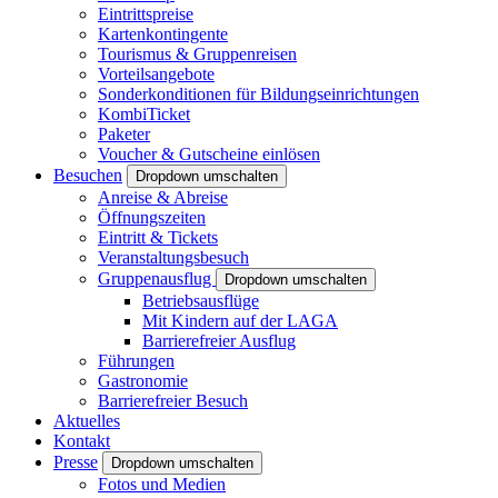
Eintrittspreise
Kartenkontingente
Tourismus & Gruppenreisen
Vorteilsangebote
Sonderkonditionen für Bildungseinrichtungen
KombiTicket
Paketer
Voucher & Gutscheine einlösen
Besuchen
Dropdown umschalten
Anreise & Abreise
Öffnungszeiten
Eintritt & Tickets
Veranstaltungsbesuch
Gruppenausflug
Dropdown umschalten
Betriebsausflüge
Mit Kindern auf der LAGA
Barrierefreier Ausflug
Führungen
Gastronomie
Barrierefreier Besuch
Aktuelles
Kontakt
Presse
Dropdown umschalten
Fotos und Medien