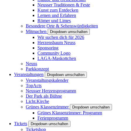
Neusser Traditionen & Feste
Kunst zum Entdecken
Lernen und Erfahren
Römer und Limes
Besondere Orte & Sehenswürdigkeiten
Mitmachen
Dropdown umschalten
Wir suchen dich für 2026
Herzensbaum Neuss
Sponsoring
Community Logo
LAGA-Maskottchen
Neuss
Parkkonzept
Veranstaltungen
Dropdown umschalten
Veranstaltungskalender
TopActs
Neusser Herzensprogramm
Der Park als Bühne
Licht.Kirche
Grünes Klassenzimmer
Dropdown umschalten
Grünes Klassenzimmer: Programm
Ferienprogramm
Tickets
Dropdown umschalten
Ticketshop