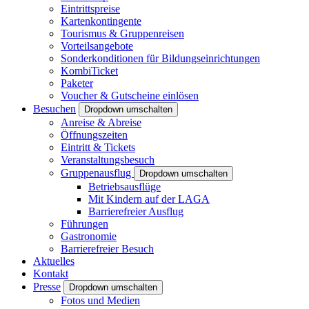
Eintrittspreise
Kartenkontingente
Tourismus & Gruppenreisen
Vorteilsangebote
Sonderkonditionen für Bildungseinrichtungen
KombiTicket
Paketer
Voucher & Gutscheine einlösen
Besuchen
Dropdown umschalten
Anreise & Abreise
Öffnungszeiten
Eintritt & Tickets
Veranstaltungsbesuch
Gruppenausflug
Dropdown umschalten
Betriebsausflüge
Mit Kindern auf der LAGA
Barrierefreier Ausflug
Führungen
Gastronomie
Barrierefreier Besuch
Aktuelles
Kontakt
Presse
Dropdown umschalten
Fotos und Medien