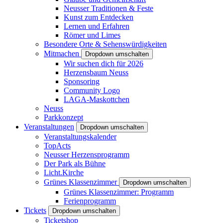
Neusser Traditionen & Feste
Kunst zum Entdecken
Lernen und Erfahren
Römer und Limes
Besondere Orte & Sehenswürdigkeiten
Mitmachen
Dropdown umschalten
Wir suchen dich für 2026
Herzensbaum Neuss
Sponsoring
Community Logo
LAGA-Maskottchen
Neuss
Parkkonzept
Veranstaltungen
Dropdown umschalten
Veranstaltungskalender
TopActs
Neusser Herzensprogramm
Der Park als Bühne
Licht.Kirche
Grünes Klassenzimmer
Dropdown umschalten
Grünes Klassenzimmer: Programm
Ferienprogramm
Tickets
Dropdown umschalten
Ticketshop