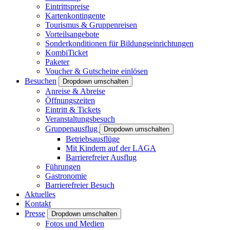
Eintrittspreise
Kartenkontingente
Tourismus & Gruppenreisen
Vorteilsangebote
Sonderkonditionen für Bildungseinrichtungen
KombiTicket
Paketer
Voucher & Gutscheine einlösen
Besuchen
Dropdown umschalten
Anreise & Abreise
Öffnungszeiten
Eintritt & Tickets
Veranstaltungsbesuch
Gruppenausflug
Dropdown umschalten
Betriebsausflüge
Mit Kindern auf der LAGA
Barrierefreier Ausflug
Führungen
Gastronomie
Barrierefreier Besuch
Aktuelles
Kontakt
Presse
Dropdown umschalten
Fotos und Medien