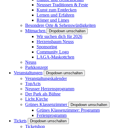
Neusser Traditionen & Feste
Kunst zum Entdecken
Lernen und Erfahren
Römer und Limes
Besondere Orte & Sehenswürdigkeiten
Mitmachen
Dropdown umschalten
Wir suchen dich für 2026
Herzensbaum Neuss
Sponsoring
Community Logo
LAGA-Maskottchen
Neuss
Parkkonzept
Veranstaltungen
Dropdown umschalten
Veranstaltungskalender
TopActs
Neusser Herzensprogramm
Der Park als Bühne
Licht.Kirche
Grünes Klassenzimmer
Dropdown umschalten
Grünes Klassenzimmer: Programm
Ferienprogramm
Tickets
Dropdown umschalten
Ticketshop