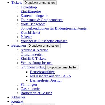
Tickets
Dropdown umschalten
Ticketshop
Eintrittspreise
Kartenkontingente
Tourismus & Gruppenreisen
Vorteilsangebote
Sonderkonditionen für Bildungseinrichtungen
KombiTicket
Paketer
Voucher & Gutscheine einlösen
Besuchen
Dropdown umschalten
Anreise & Abreise
Öffnungszeiten
Eintritt & Tickets
Veranstaltungsbesuch
Gruppenausflug
Dropdown umschalten
Betriebsausflüge
Mit Kindern auf der LAGA
Barrierefreier Ausflug
Führungen
Gastronomie
Barrierefreier Besuch
Aktuelles
Kontakt