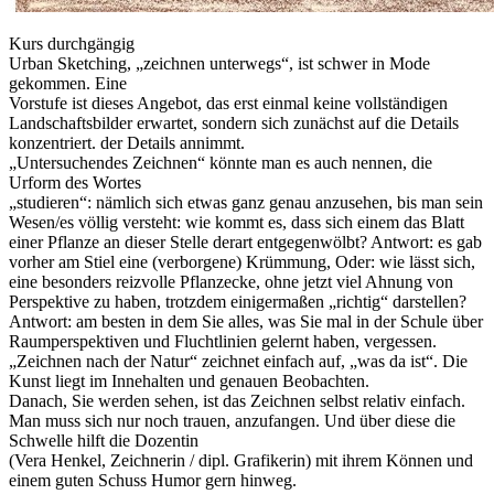
Kurs durchgängig
Urban Sketching, „zeichnen unterwegs“, ist schwer in Mode
gekommen. Eine
Vorstufe ist dieses Angebot, das erst einmal keine vollständigen
Landschaftsbilder erwartet, sondern sich zunächst auf die Details
konzentriert. der Details annimmt.
„Untersuchendes Zeichnen“ könnte man es auch nennen, die
Urform des Wortes
„studieren“: nämlich sich etwas ganz genau anzusehen, bis man sein
Wesen/es völlig versteht: wie kommt es, dass sich einem das Blatt
einer Pflanze an dieser Stelle derart entgegenwölbt? Antwort: es gab
vorher am Stiel eine (verborgene) Krümmung, Oder: wie lässt sich,
eine besonders reizvolle Pflanzecke, ohne jetzt viel Ahnung von
Perspektive zu haben, trotzdem einigermaßen „richtig“ darstellen?
Antwort: am besten in dem Sie alles, was Sie mal in der Schule über
Raumperspektiven und Fluchtlinien gelernt haben, vergessen.
„Zeichnen nach der Natur“ zeichnet einfach auf, „was da ist“. Die
Kunst liegt im Innehalten und genauen Beobachten.
Danach, Sie werden sehen, ist das Zeichnen selbst relativ einfach.
Man muss sich nur noch trauen, anzufangen. Und über diese die
Schwelle hilft die Dozentin
(Vera Henkel, Zeichnerin / dipl. Grafikerin) mit ihrem Können und
einem guten Schuss Humor gern hinweg.