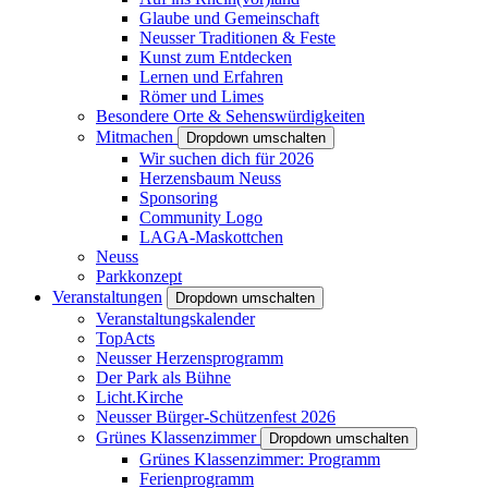
Glaube und Gemeinschaft
Neusser Traditionen & Feste
Kunst zum Entdecken
Lernen und Erfahren
Römer und Limes
Besondere Orte & Sehenswürdigkeiten
Mitmachen
Dropdown umschalten
Wir suchen dich für 2026
Herzensbaum Neuss
Sponsoring
Community Logo
LAGA-Maskottchen
Neuss
Parkkonzept
Veranstaltungen
Dropdown umschalten
Veranstaltungskalender
TopActs
Neusser Herzensprogramm
Der Park als Bühne
Licht.Kirche
Neusser Bürger-Schützenfest 2026
Grünes Klassenzimmer
Dropdown umschalten
Grünes Klassenzimmer: Programm
Ferienprogramm