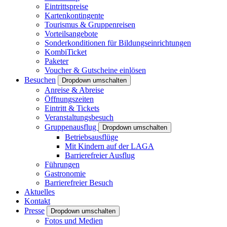
Eintrittspreise
Kartenkontingente
Tourismus & Gruppenreisen
Vorteilsangebote
Sonderkonditionen für Bildungseinrichtungen
KombiTicket
Paketer
Voucher & Gutscheine einlösen
Besuchen
Dropdown umschalten
Anreise & Abreise
Öffnungszeiten
Eintritt & Tickets
Veranstaltungsbesuch
Gruppenausflug
Dropdown umschalten
Betriebsausflüge
Mit Kindern auf der LAGA
Barrierefreier Ausflug
Führungen
Gastronomie
Barrierefreier Besuch
Aktuelles
Kontakt
Presse
Dropdown umschalten
Fotos und Medien