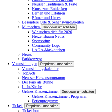
Neusser Traditionen & Feste
Kunst zum Entdecken
Lernen und Erfahren
Römer und Limes
Besondere Orte & Sehenswürdigkeiten
Mitmachen
Dropdown umschalten
Wir suchen dich für 2026
Herzensbaum Neuss
Sponsoring
Community Logo
LAGA-Maskottchen
Neuss
Parkkonzept
Veranstaltungen
Dropdown umschalten
Veranstaltungskalender
TopActs
Neusser Herzensprogramm
Der Park als Bühne
Licht.Kirche
Grünes Klassenzimmer
Dropdown umschalten
Grünes Klassenzimmer: Programm
Ferienprogramm
Tickets
Dropdown umschalten
Ticketshop