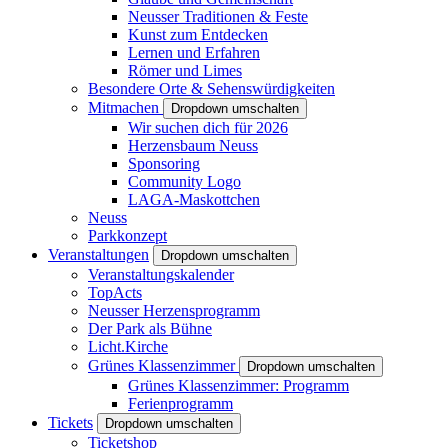
Neusser Traditionen & Feste
Kunst zum Entdecken
Lernen und Erfahren
Römer und Limes
Besondere Orte & Sehenswürdigkeiten
Mitmachen
Dropdown umschalten
Wir suchen dich für 2026
Herzensbaum Neuss
Sponsoring
Community Logo
LAGA-Maskottchen
Neuss
Parkkonzept
Veranstaltungen
Dropdown umschalten
Veranstaltungskalender
TopActs
Neusser Herzensprogramm
Der Park als Bühne
Licht.Kirche
Grünes Klassenzimmer
Dropdown umschalten
Grünes Klassenzimmer: Programm
Ferienprogramm
Tickets
Dropdown umschalten
Ticketshop