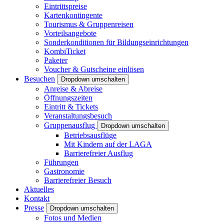
Eintrittspreise
Kartenkontingente
Tourismus & Gruppenreisen
Vorteilsangebote
Sonderkonditionen für Bildungseinrichtungen
KombiTicket
Paketer
Voucher & Gutscheine einlösen
Besuchen
Dropdown umschalten
Anreise & Abreise
Öffnungszeiten
Eintritt & Tickets
Veranstaltungsbesuch
Gruppenausflug
Dropdown umschalten
Betriebsausflüge
Mit Kindern auf der LAGA
Barrierefreier Ausflug
Führungen
Gastronomie
Barrierefreier Besuch
Aktuelles
Kontakt
Presse
Dropdown umschalten
Fotos und Medien