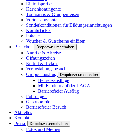
Eintrittspreise
Kartenkontingente
Tourismus & Gruppenreisen
Vorteilsangebote
Sonderkonditionen für Bildungseinrichtungen
KombiTicket
Paketer
Voucher & Gutscheine einlösen
Besuchen
Dropdown umschalten
Anreise & Abreise
Öffnungszeiten
Eintritt & Tickets
Veranstaltungsbesuch
Gruppenausflug
Dropdown umschalten
Betriebsausflüge
Mit Kindern auf der LAGA
Barrierefreier Ausflug
Führungen
Gastronomie
Barrierefreier Besuch
Aktuelles
Kontakt
Presse
Dropdown umschalten
Fotos und Medien