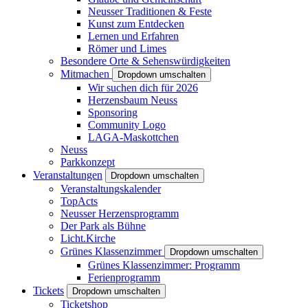
Neusser Traditionen & Feste
Kunst zum Entdecken
Lernen und Erfahren
Römer und Limes
Besondere Orte & Sehenswürdigkeiten
Mitmachen
Dropdown umschalten
Wir suchen dich für 2026
Herzensbaum Neuss
Sponsoring
Community Logo
LAGA-Maskottchen
Neuss
Parkkonzept
Veranstaltungen
Dropdown umschalten
Veranstaltungskalender
TopActs
Neusser Herzensprogramm
Der Park als Bühne
Licht.Kirche
Grünes Klassenzimmer
Dropdown umschalten
Grünes Klassenzimmer: Programm
Ferienprogramm
Tickets
Dropdown umschalten
Ticketshop