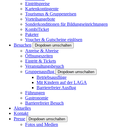
Eintrittspreise
Kartenkontingente
Tourismus & Gruppenreisen
Vorteilsangebote
Sonderkonditionen für Bildungseinrichtungen
KombiTicket
Paketer
Voucher & Gutscheine einlösen
Besuchen
Dropdown umschalten
Anreise & Abreise
Öffnungszeiten
Eintritt & Tickets
Veranstaltungsbesuch
Gruppenausflug
Dropdown umschalten
Betriebsausflüge
Mit Kindern auf der LAGA
Barrierefreier Ausflug
Führungen
Gastronomie
Barrierefreier Besuch
Aktuelles
Kontakt
Presse
Dropdown umschalten
Fotos und Medien