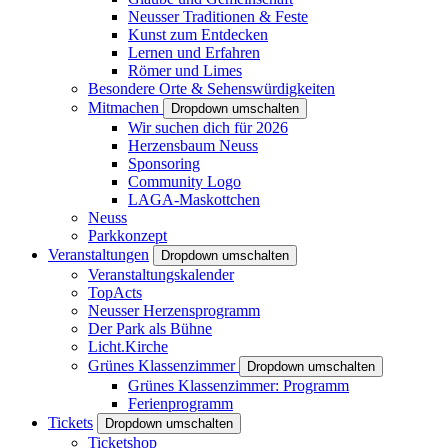
Neusser Traditionen & Feste
Kunst zum Entdecken
Lernen und Erfahren
Römer und Limes
Besondere Orte & Sehenswürdigkeiten
Mitmachen
Dropdown umschalten
Wir suchen dich für 2026
Herzensbaum Neuss
Sponsoring
Community Logo
LAGA-Maskottchen
Neuss
Parkkonzept
Veranstaltungen
Dropdown umschalten
Veranstaltungskalender
TopActs
Neusser Herzensprogramm
Der Park als Bühne
Licht.Kirche
Grünes Klassenzimmer
Dropdown umschalten
Grünes Klassenzimmer: Programm
Ferienprogramm
Tickets
Dropdown umschalten
Ticketshop