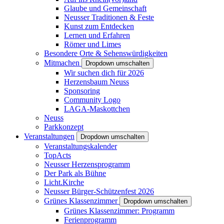
Glaube und Gemeinschaft
Neusser Traditionen & Feste
Kunst zum Entdecken
Lernen und Erfahren
Römer und Limes
Besondere Orte & Sehenswürdigkeiten
Mitmachen
Dropdown umschalten
Wir suchen dich für 2026
Herzensbaum Neuss
Sponsoring
Community Logo
LAGA-Maskottchen
Neuss
Parkkonzept
Veranstaltungen
Dropdown umschalten
Veranstaltungskalender
TopActs
Neusser Herzensprogramm
Der Park als Bühne
Licht.Kirche
Neusser Bürger-Schützenfest 2026
Grünes Klassenzimmer
Dropdown umschalten
Grünes Klassenzimmer: Programm
Ferienprogramm