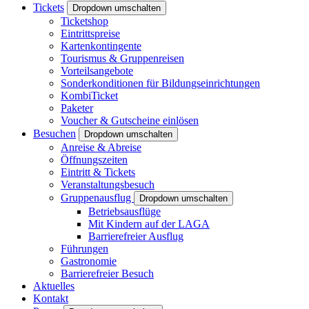
Tickets
Dropdown umschalten
Ticketshop
Eintrittspreise
Kartenkontingente
Tourismus & Gruppenreisen
Vorteilsangebote
Sonderkonditionen für Bildungseinrichtungen
KombiTicket
Paketer
Voucher & Gutscheine einlösen
Besuchen
Dropdown umschalten
Anreise & Abreise
Öffnungszeiten
Eintritt & Tickets
Veranstaltungsbesuch
Gruppenausflug
Dropdown umschalten
Betriebsausflüge
Mit Kindern auf der LAGA
Barrierefreier Ausflug
Führungen
Gastronomie
Barrierefreier Besuch
Aktuelles
Kontakt