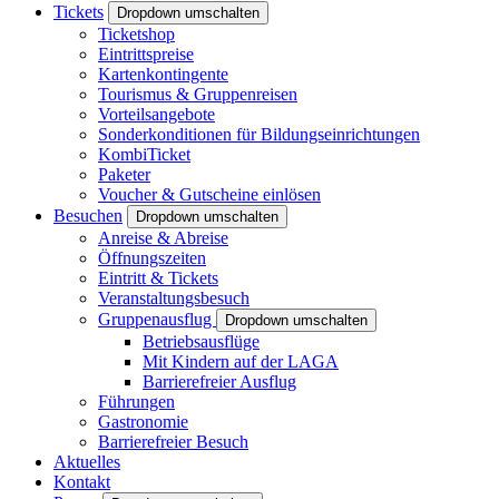
Tickets
Dropdown umschalten
Ticketshop
Eintrittspreise
Kartenkontingente
Tourismus & Gruppenreisen
Vorteilsangebote
Sonderkonditionen für Bildungseinrichtungen
KombiTicket
Paketer
Voucher & Gutscheine einlösen
Besuchen
Dropdown umschalten
Anreise & Abreise
Öffnungszeiten
Eintritt & Tickets
Veranstaltungsbesuch
Gruppenausflug
Dropdown umschalten
Betriebsausflüge
Mit Kindern auf der LAGA
Barrierefreier Ausflug
Führungen
Gastronomie
Barrierefreier Besuch
Aktuelles
Kontakt