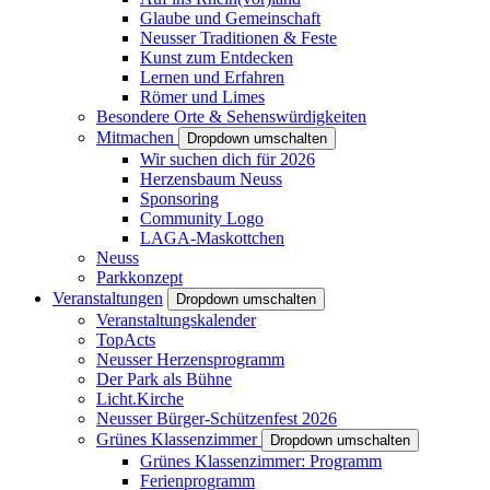
Glaube und Gemeinschaft
Neusser Traditionen & Feste
Kunst zum Entdecken
Lernen und Erfahren
Römer und Limes
Besondere Orte & Sehenswürdigkeiten
Mitmachen
Dropdown umschalten
Wir suchen dich für 2026
Herzensbaum Neuss
Sponsoring
Community Logo
LAGA-Maskottchen
Neuss
Parkkonzept
Veranstaltungen
Dropdown umschalten
Veranstaltungskalender
TopActs
Neusser Herzensprogramm
Der Park als Bühne
Licht.Kirche
Neusser Bürger-Schützenfest 2026
Grünes Klassenzimmer
Dropdown umschalten
Grünes Klassenzimmer: Programm
Ferienprogramm