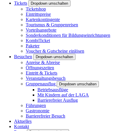
Tickets
Dropdown umschalten
Ticketshop
Eintrittspreise
Kartenkontingente
Tourismus & Gruppenreisen
Vorteilsangebote
Sonderkonditionen für Bildungseinrichtungen
KombiTicket
Paketer
Voucher & Gutscheine einlösen
Besuchen
Dropdown umschalten
Anreise & Abreise
Öffnungszeiten
Eintritt & Tickets
Veranstaltungsbesuch
Gruppenausflug
Dropdown umschalten
Betriebsausflüge
Mit Kindern auf der LAGA
Barrierefreier Ausflug
Führungen
Gastronomie
Barrierefreier Besuch
Aktuelles
Kontakt