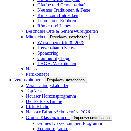
Glaube und Gemeinschaft
Neusser Traditionen & Feste
Kunst zum Entdecken
Lernen und Erfahren
Römer und Limes
Besondere Orte & Sehenswürdigkeiten
Mitmachen
Dropdown umschalten
Wir suchen dich für 2026
Herzensbaum Neuss
Sponsoring
Community Logo
LAGA-Maskottchen
Neuss
Parkkonzept
Veranstaltungen
Dropdown umschalten
Veranstaltungskalender
TopActs
Neusser Herzensprogramm
Der Park als Bühne
Licht.Kirche
Neusser Bürger-Schützenfest 2026
Grünes Klassenzimmer
Dropdown umschalten
Grünes Klassenzimmer: Programm
Ferienprogramm