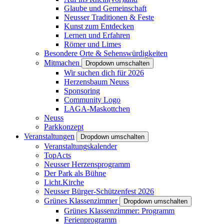
Glaube und Gemeinschaft
Neusser Traditionen & Feste
Kunst zum Entdecken
Lernen und Erfahren
Römer und Limes
Besondere Orte & Sehenswürdigkeiten
Mitmachen
Dropdown umschalten
Wir suchen dich für 2026
Herzensbaum Neuss
Sponsoring
Community Logo
LAGA-Maskottchen
Neuss
Parkkonzept
Veranstaltungen
Dropdown umschalten
Veranstaltungskalender
TopActs
Neusser Herzensprogramm
Der Park als Bühne
Licht.Kirche
Neusser Bürger-Schützenfest 2026
Grünes Klassenzimmer
Dropdown umschalten
Grünes Klassenzimmer: Programm
Ferienprogramm