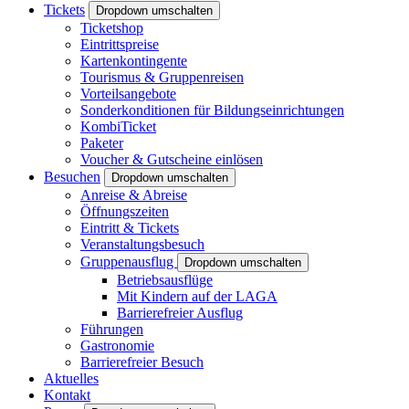
Tickets
Dropdown umschalten
Ticketshop
Eintrittspreise
Kartenkontingente
Tourismus & Gruppenreisen
Vorteilsangebote
Sonderkonditionen für Bildungseinrichtungen
KombiTicket
Paketer
Voucher & Gutscheine einlösen
Besuchen
Dropdown umschalten
Anreise & Abreise
Öffnungszeiten
Eintritt & Tickets
Veranstaltungsbesuch
Gruppenausflug
Dropdown umschalten
Betriebsausflüge
Mit Kindern auf der LAGA
Barrierefreier Ausflug
Führungen
Gastronomie
Barrierefreier Besuch
Aktuelles
Kontakt