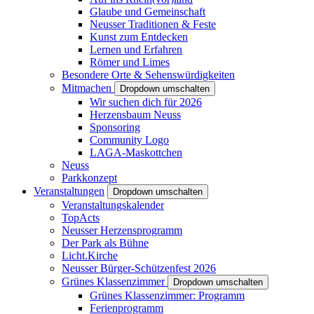
Glaube und Gemeinschaft
Neusser Traditionen & Feste
Kunst zum Entdecken
Lernen und Erfahren
Römer und Limes
Besondere Orte & Sehenswürdigkeiten
Mitmachen
Dropdown umschalten
Wir suchen dich für 2026
Herzensbaum Neuss
Sponsoring
Community Logo
LAGA-Maskottchen
Neuss
Parkkonzept
Veranstaltungen
Dropdown umschalten
Veranstaltungskalender
TopActs
Neusser Herzensprogramm
Der Park als Bühne
Licht.Kirche
Neusser Bürger-Schützenfest 2026
Grünes Klassenzimmer
Dropdown umschalten
Grünes Klassenzimmer: Programm
Ferienprogramm