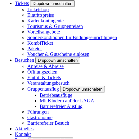
Tickets
Dropdown umschalten
Ticketshop
Eintrittspreise
Kartenkontingente
Tourismus & Gruppenreisen
Vorteilsangebote
Sonderkonditionen für Bildungseinrichtungen
KombiTicket
Paketer
Voucher & Gutscheine einlösen
Besuchen
Dropdown umschalten
Anreise & Abreise
Öffnungszeiten
Eintritt & Tickets
Veranstaltungsbesuch
Gruppenausflug
Dropdown umschalten
Betriebsausflüge
Mit Kindern auf der LAGA
Barrierefreier Ausflug
Führungen
Gastronomie
Barrierefreier Besuch
Aktuelles
Kontakt