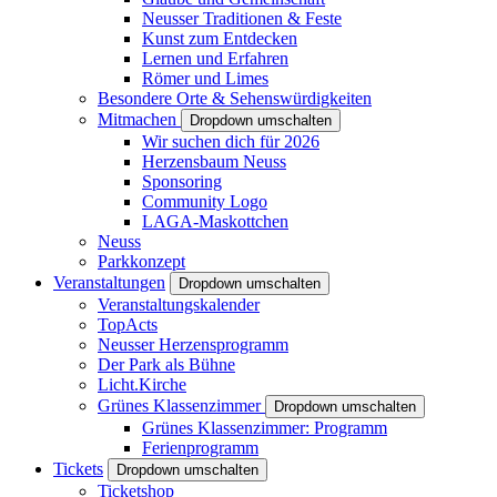
Neusser Traditionen & Feste
Kunst zum Entdecken
Lernen und Erfahren
Römer und Limes
Besondere Orte & Sehenswürdigkeiten
Mitmachen
Dropdown umschalten
Wir suchen dich für 2026
Herzensbaum Neuss
Sponsoring
Community Logo
LAGA-Maskottchen
Neuss
Parkkonzept
Veranstaltungen
Dropdown umschalten
Veranstaltungskalender
TopActs
Neusser Herzensprogramm
Der Park als Bühne
Licht.Kirche
Grünes Klassenzimmer
Dropdown umschalten
Grünes Klassenzimmer: Programm
Ferienprogramm
Tickets
Dropdown umschalten
Ticketshop