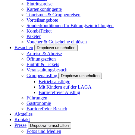
Eintrittspreise
Kartenkontingente
Tourismus & Gruppenreisen
Vorteilsangebote
Sonderkonditionen für Bildungseinrichtungen
KombiTicket
Paketer
Voucher & Gutscheine einlösen
Besuchen
Dropdown umschalten
Anreise & Abreise
Öffnungszeiten
Eintritt & Tickets
Veranstaltungsbesuch
Gruppenausflug
Dropdown umschalten
Betriebsausflüge
Mit Kindern auf der LAGA
Barrierefreier Ausflug
Führungen
Gastronomie
Barrierefreier Besuch
Aktuelles
Kontakt
Presse
Dropdown umschalten
Fotos und Medien