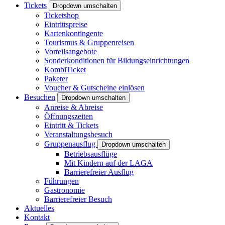
Tickets
Dropdown umschalten
Ticketshop
Eintrittspreise
Kartenkontingente
Tourismus & Gruppenreisen
Vorteilsangebote
Sonderkonditionen für Bildungseinrichtungen
KombiTicket
Paketer
Voucher & Gutscheine einlösen
Besuchen
Dropdown umschalten
Anreise & Abreise
Öffnungszeiten
Eintritt & Tickets
Veranstaltungsbesuch
Gruppenausflug
Dropdown umschalten
Betriebsausflüge
Mit Kindern auf der LAGA
Barrierefreier Ausflug
Führungen
Gastronomie
Barrierefreier Besuch
Aktuelles
Kontakt