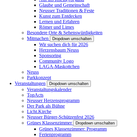
Glaube und Gemeinschaft
Neusser Traditionen & Feste
Kunst zum Entdecken
Lernen und Erfahren
Römer und Limes
Besondere Orte & Sehenswürdigkeiten
Mitmachen
Dropdown umschalten
Wir suchen dich für 2026
Herzensbaum Neuss
Sponsoring
Community Logo
LAGA-Maskottchen
Neuss
Parkkonzept
Veranstaltungen
Dropdown umschalten
Veranstaltungskalender
TopActs
Neusser Herzensprogramm
Der Park als Bühne
Licht.Kirche
Neusser Bürger-Schützenfest 2026
Grünes Klassenzimmer
Dropdown umschalten
Grünes Klassenzimmer: Programm
Ferienprogramm