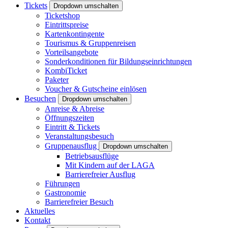
Tickets
Dropdown umschalten
Ticketshop
Eintrittspreise
Kartenkontingente
Tourismus & Gruppenreisen
Vorteilsangebote
Sonderkonditionen für Bildungseinrichtungen
KombiTicket
Paketer
Voucher & Gutscheine einlösen
Besuchen
Dropdown umschalten
Anreise & Abreise
Öffnungszeiten
Eintritt & Tickets
Veranstaltungsbesuch
Gruppenausflug
Dropdown umschalten
Betriebsausflüge
Mit Kindern auf der LAGA
Barrierefreier Ausflug
Führungen
Gastronomie
Barrierefreier Besuch
Aktuelles
Kontakt