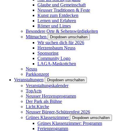
Glaube und Gemeinschaft
Neusser Traditionen & Feste
Kunst zum Entdecken
Lernen und Erfahren
Römer und Limes
Besondere Orte & Sehenswürdigkeiten
Mitmachen
Dropdown umschalten
Wir suchen dich für 2026
Herzensbaum Neuss
Sponsoring
Community Logo
LAGA-Maskottchen
Neuss
Parkkonzept
Veranstaltungen
Dropdown umschalten
Veranstaltungskalender
TopActs
Neusser Herzensprogramm
Der Park als Bühne
Licht.Kirche
Neusser Bürger-Schützenfest 2026
Grünes Klassenzimmer
Dropdown umschalten
Grünes Klassenzimmer: Programm
Ferienprogramm