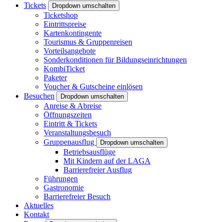
Tickets
Dropdown umschalten
Ticketshop
Eintrittspreise
Kartenkontingente
Tourismus & Gruppenreisen
Vorteilsangebote
Sonderkonditionen für Bildungseinrichtungen
KombiTicket
Paketer
Voucher & Gutscheine einlösen
Besuchen
Dropdown umschalten
Anreise & Abreise
Öffnungszeiten
Eintritt & Tickets
Veranstaltungsbesuch
Gruppenausflug
Dropdown umschalten
Betriebsausflüge
Mit Kindern auf der LAGA
Barrierefreier Ausflug
Führungen
Gastronomie
Barrierefreier Besuch
Aktuelles
Kontakt