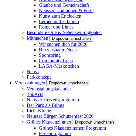
Glaube und Gemeinschaft
Neusser Traditionen & Feste
Kunst zum Entdecken
Lernen und Erfahren
Römer und Limes
Besondere Orte & Sehenswürdigkeiten
Mitmachen
Dropdown umschalten
Wir suchen dich für 2026
Herzensbaum Neuss
Sponsoring
Community Logo
LAGA-Maskottchen
Neuss
Parkkonzept
Veranstaltungen
Dropdown umschalten
Veranstaltungskalender
TopActs
Neusser Herzensprogramm
Der Park als Bühne
Licht.Kirche
Neusser Bürger-Schützenfest 2026
Grünes Klassenzimmer
Dropdown umschalten
Grünes Klassenzimmer: Programm
Ferienprogramm