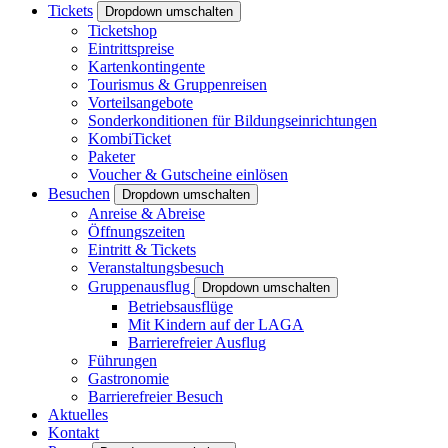
Tickets
Dropdown umschalten
Ticketshop
Eintrittspreise
Kartenkontingente
Tourismus & Gruppenreisen
Vorteilsangebote
Sonderkonditionen für Bildungseinrichtungen
KombiTicket
Paketer
Voucher & Gutscheine einlösen
Besuchen
Dropdown umschalten
Anreise & Abreise
Öffnungszeiten
Eintritt & Tickets
Veranstaltungsbesuch
Gruppenausflug
Dropdown umschalten
Betriebsausflüge
Mit Kindern auf der LAGA
Barrierefreier Ausflug
Führungen
Gastronomie
Barrierefreier Besuch
Aktuelles
Kontakt