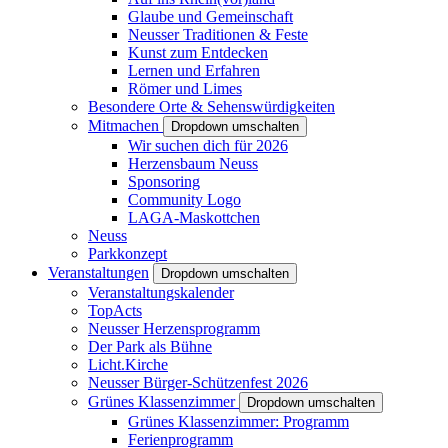
Glaube und Gemeinschaft
Neusser Traditionen & Feste
Kunst zum Entdecken
Lernen und Erfahren
Römer und Limes
Besondere Orte & Sehenswürdigkeiten
Mitmachen
Dropdown umschalten
Wir suchen dich für 2026
Herzensbaum Neuss
Sponsoring
Community Logo
LAGA-Maskottchen
Neuss
Parkkonzept
Veranstaltungen
Dropdown umschalten
Veranstaltungskalender
TopActs
Neusser Herzensprogramm
Der Park als Bühne
Licht.Kirche
Neusser Bürger-Schützenfest 2026
Grünes Klassenzimmer
Dropdown umschalten
Grünes Klassenzimmer: Programm
Ferienprogramm