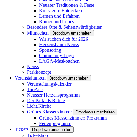
Neusser Traditionen & Feste
Kunst zum Entdecken
Lernen und Erfahren
Römer und Limes
Besondere Orte & Sehenswürdigkeiten
Mitmachen
Dropdown umschalten
Wir suchen dich für 2026
Herzensbaum Neuss
Sponsoring
Community Logo
LAGA-Maskottchen
Neuss
Parkkonzept
Veranstaltungen
Dropdown umschalten
Veranstaltungskalender
TopActs
Neusser Herzensprogramm
Der Park als Bühne
Licht.Kirche
Grünes Klassenzimmer
Dropdown umschalten
Grünes Klassenzimmer: Programm
Ferienprogramm
Tickets
Dropdown umschalten
Ticketshop