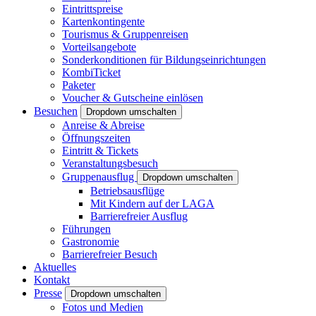
Eintrittspreise
Kartenkontingente
Tourismus & Gruppenreisen
Vorteilsangebote
Sonderkonditionen für Bildungseinrichtungen
KombiTicket
Paketer
Voucher & Gutscheine einlösen
Besuchen
Dropdown umschalten
Anreise & Abreise
Öffnungszeiten
Eintritt & Tickets
Veranstaltungsbesuch
Gruppenausflug
Dropdown umschalten
Betriebsausflüge
Mit Kindern auf der LAGA
Barrierefreier Ausflug
Führungen
Gastronomie
Barrierefreier Besuch
Aktuelles
Kontakt
Presse
Dropdown umschalten
Fotos und Medien