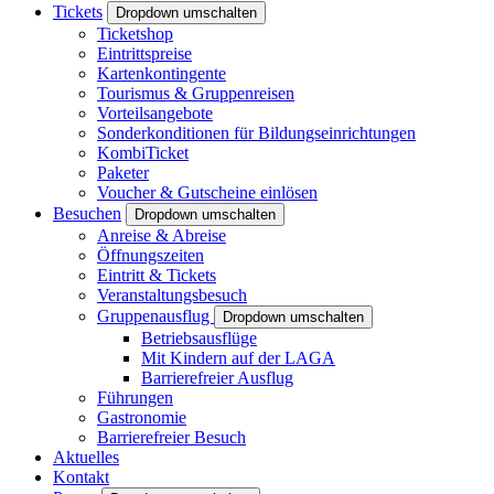
Tickets
Dropdown umschalten
Ticketshop
Eintrittspreise
Kartenkontingente
Tourismus & Gruppenreisen
Vorteilsangebote
Sonderkonditionen für Bildungseinrichtungen
KombiTicket
Paketer
Voucher & Gutscheine einlösen
Besuchen
Dropdown umschalten
Anreise & Abreise
Öffnungszeiten
Eintritt & Tickets
Veranstaltungsbesuch
Gruppenausflug
Dropdown umschalten
Betriebsausflüge
Mit Kindern auf der LAGA
Barrierefreier Ausflug
Führungen
Gastronomie
Barrierefreier Besuch
Aktuelles
Kontakt