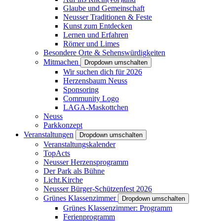
Glaube und Gemeinschaft
Neusser Traditionen & Feste
Kunst zum Entdecken
Lernen und Erfahren
Römer und Limes
Besondere Orte & Sehenswürdigkeiten
Mitmachen
Dropdown umschalten
Wir suchen dich für 2026
Herzensbaum Neuss
Sponsoring
Community Logo
LAGA-Maskottchen
Neuss
Parkkonzept
Veranstaltungen
Dropdown umschalten
Veranstaltungskalender
TopActs
Neusser Herzensprogramm
Der Park als Bühne
Licht.Kirche
Neusser Bürger-Schützenfest 2026
Grünes Klassenzimmer
Dropdown umschalten
Grünes Klassenzimmer: Programm
Ferienprogramm