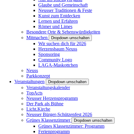
Glaube und Gemeinschaft
Neusser Traditionen & Feste
Kunst zum Entdecken
Lernen und Erfahren
Römer und Limes
Besondere Orte & Sehenswürdigkeiten
Mitmachen
Dropdown umschalten
Wir suchen dich für 2026
Herzensbaum Neuss
Sponsoring
Community Logo
LAGA-Maskottchen
Neuss
Parkkonzept
Veranstaltungen
Dropdown umschalten
Veranstaltungskalender
TopActs
Neusser Herzensprogramm
Der Park als Bühne
Licht.Kirche
Neusser Bürger-Schützenfest 2026
Grünes Klassenzimmer
Dropdown umschalten
Grünes Klassenzimmer: Programm
Ferienprogramm