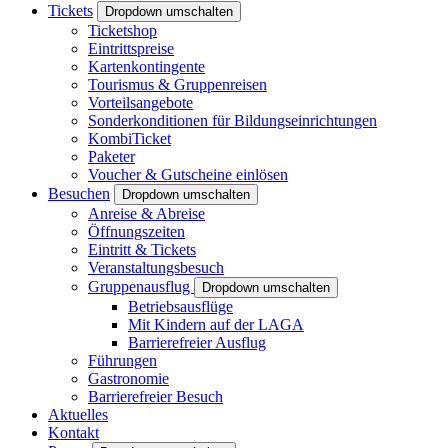
Tickets
Dropdown umschalten
Ticketshop
Eintrittspreise
Kartenkontingente
Tourismus & Gruppenreisen
Vorteilsangebote
Sonderkonditionen für Bildungseinrichtungen
KombiTicket
Paketer
Voucher & Gutscheine einlösen
Besuchen
Dropdown umschalten
Anreise & Abreise
Öffnungszeiten
Eintritt & Tickets
Veranstaltungsbesuch
Gruppenausflug
Dropdown umschalten
Betriebsausflüge
Mit Kindern auf der LAGA
Barrierefreier Ausflug
Führungen
Gastronomie
Barrierefreier Besuch
Aktuelles
Kontakt