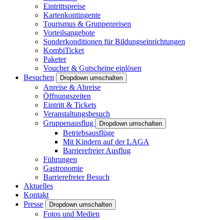
Eintrittspreise
Kartenkontingente
Tourismus & Gruppenreisen
Vorteilsangebote
Sonderkonditionen für Bildungseinrichtungen
KombiTicket
Paketer
Voucher & Gutscheine einlösen
Besuchen
Dropdown umschalten
Anreise & Abreise
Öffnungszeiten
Eintritt & Tickets
Veranstaltungsbesuch
Gruppenausflug
Dropdown umschalten
Betriebsausflüge
Mit Kindern auf der LAGA
Barrierefreier Ausflug
Führungen
Gastronomie
Barrierefreier Besuch
Aktuelles
Kontakt
Presse
Dropdown umschalten
Fotos und Medien