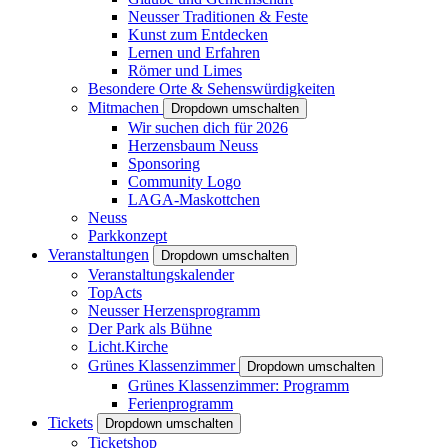
Neusser Traditionen & Feste
Kunst zum Entdecken
Lernen und Erfahren
Römer und Limes
Besondere Orte & Sehenswürdigkeiten
Mitmachen
Dropdown umschalten
Wir suchen dich für 2026
Herzensbaum Neuss
Sponsoring
Community Logo
LAGA-Maskottchen
Neuss
Parkkonzept
Veranstaltungen
Dropdown umschalten
Veranstaltungskalender
TopActs
Neusser Herzensprogramm
Der Park als Bühne
Licht.Kirche
Grünes Klassenzimmer
Dropdown umschalten
Grünes Klassenzimmer: Programm
Ferienprogramm
Tickets
Dropdown umschalten
Ticketshop