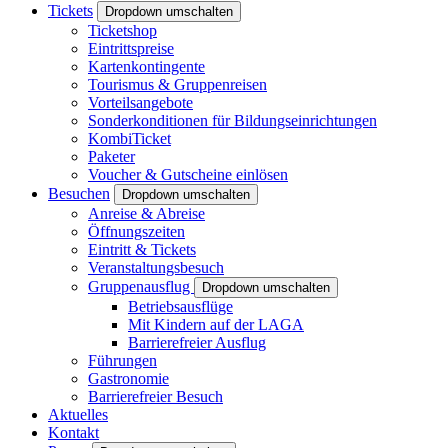
Tickets
Dropdown umschalten
Ticketshop
Eintrittspreise
Kartenkontingente
Tourismus & Gruppenreisen
Vorteilsangebote
Sonderkonditionen für Bildungseinrichtungen
KombiTicket
Paketer
Voucher & Gutscheine einlösen
Besuchen
Dropdown umschalten
Anreise & Abreise
Öffnungszeiten
Eintritt & Tickets
Veranstaltungsbesuch
Gruppenausflug
Dropdown umschalten
Betriebsausflüge
Mit Kindern auf der LAGA
Barrierefreier Ausflug
Führungen
Gastronomie
Barrierefreier Besuch
Aktuelles
Kontakt