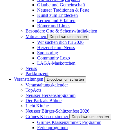
Glaube und Gemeinschaft
Neusser Traditionen & Feste
Kunst zum Entdecken
Lernen und Erfahren
Römer und Limes
Besondere Orte & Sehenswürdigkeiten
Mitmachen
Dropdown umschalten
Wir suchen dich für 2026
Herzensbaum Neuss
Sponsoring
Community Logo
LAGA-Maskottchen
Neuss
Parkkonzept
Veranstaltungen
Dropdown umschalten
Veranstaltungskalender
TopActs
Neusser Herzensprogramm
Der Park als Bühne
Licht.Kirche
Neusser Bürger-Schützenfest 2026
Grünes Klassenzimmer
Dropdown umschalten
Grünes Klassenzimmer: Programm
Ferienprogramm