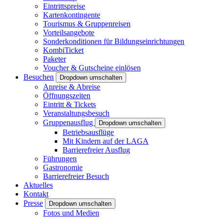
Eintrittspreise
Kartenkontingente
Tourismus & Gruppenreisen
Vorteilsangebote
Sonderkonditionen für Bildungseinrichtungen
KombiTicket
Paketer
Voucher & Gutscheine einlösen
Besuchen
Dropdown umschalten
Anreise & Abreise
Öffnungszeiten
Eintritt & Tickets
Veranstaltungsbesuch
Gruppenausflug
Dropdown umschalten
Betriebsausflüge
Mit Kindern auf der LAGA
Barrierefreier Ausflug
Führungen
Gastronomie
Barrierefreier Besuch
Aktuelles
Kontakt
Presse
Dropdown umschalten
Fotos und Medien