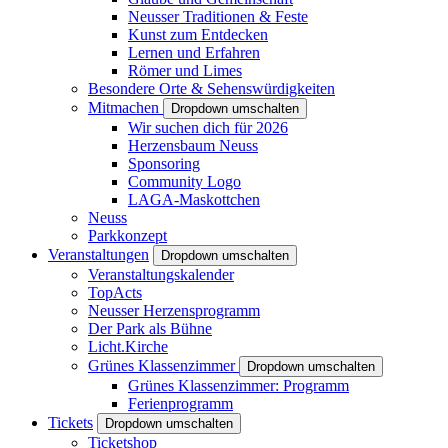
Neusser Traditionen & Feste
Kunst zum Entdecken
Lernen und Erfahren
Römer und Limes
Besondere Orte & Sehenswürdigkeiten
Mitmachen
Dropdown umschalten
Wir suchen dich für 2026
Herzensbaum Neuss
Sponsoring
Community Logo
LAGA-Maskottchen
Neuss
Parkkonzept
Veranstaltungen
Dropdown umschalten
Veranstaltungskalender
TopActs
Neusser Herzensprogramm
Der Park als Bühne
Licht.Kirche
Grünes Klassenzimmer
Dropdown umschalten
Grünes Klassenzimmer: Programm
Ferienprogramm
Tickets
Dropdown umschalten
Ticketshop