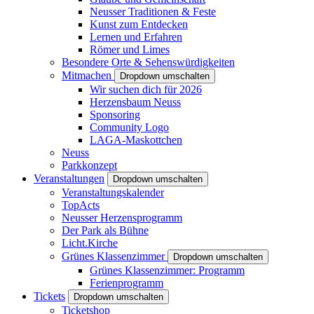
Neusser Traditionen & Feste
Kunst zum Entdecken
Lernen und Erfahren
Römer und Limes
Besondere Orte & Sehenswürdigkeiten
Mitmachen
Dropdown umschalten
Wir suchen dich für 2026
Herzensbaum Neuss
Sponsoring
Community Logo
LAGA-Maskottchen
Neuss
Parkkonzept
Veranstaltungen
Dropdown umschalten
Veranstaltungskalender
TopActs
Neusser Herzensprogramm
Der Park als Bühne
Licht.Kirche
Grünes Klassenzimmer
Dropdown umschalten
Grünes Klassenzimmer: Programm
Ferienprogramm
Tickets
Dropdown umschalten
Ticketshop