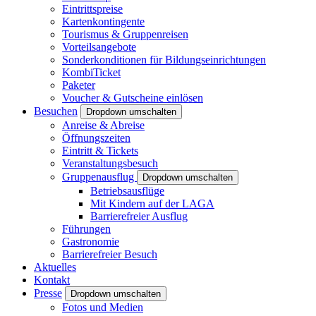
Eintrittspreise
Kartenkontingente
Tourismus & Gruppenreisen
Vorteilsangebote
Sonderkonditionen für Bildungseinrichtungen
KombiTicket
Paketer
Voucher & Gutscheine einlösen
Besuchen
Dropdown umschalten
Anreise & Abreise
Öffnungszeiten
Eintritt & Tickets
Veranstaltungsbesuch
Gruppenausflug
Dropdown umschalten
Betriebsausflüge
Mit Kindern auf der LAGA
Barrierefreier Ausflug
Führungen
Gastronomie
Barrierefreier Besuch
Aktuelles
Kontakt
Presse
Dropdown umschalten
Fotos und Medien