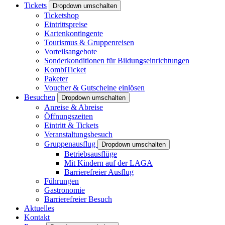
Tickets
Dropdown umschalten
Ticketshop
Eintrittspreise
Kartenkontingente
Tourismus & Gruppenreisen
Vorteilsangebote
Sonderkonditionen für Bildungseinrichtungen
KombiTicket
Paketer
Voucher & Gutscheine einlösen
Besuchen
Dropdown umschalten
Anreise & Abreise
Öffnungszeiten
Eintritt & Tickets
Veranstaltungsbesuch
Gruppenausflug
Dropdown umschalten
Betriebsausflüge
Mit Kindern auf der LAGA
Barrierefreier Ausflug
Führungen
Gastronomie
Barrierefreier Besuch
Aktuelles
Kontakt