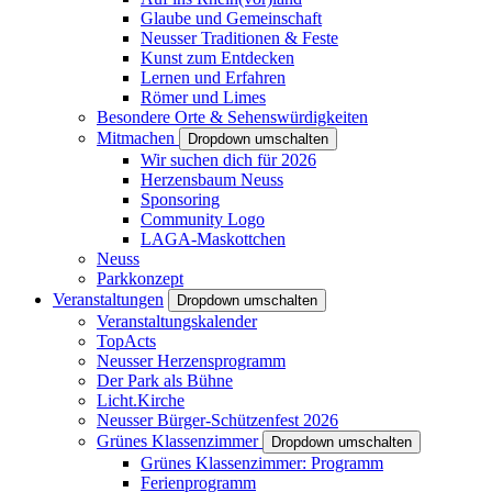
Glaube und Gemeinschaft
Neusser Traditionen & Feste
Kunst zum Entdecken
Lernen und Erfahren
Römer und Limes
Besondere Orte & Sehenswürdigkeiten
Mitmachen
Dropdown umschalten
Wir suchen dich für 2026
Herzensbaum Neuss
Sponsoring
Community Logo
LAGA-Maskottchen
Neuss
Parkkonzept
Veranstaltungen
Dropdown umschalten
Veranstaltungskalender
TopActs
Neusser Herzensprogramm
Der Park als Bühne
Licht.Kirche
Neusser Bürger-Schützenfest 2026
Grünes Klassenzimmer
Dropdown umschalten
Grünes Klassenzimmer: Programm
Ferienprogramm