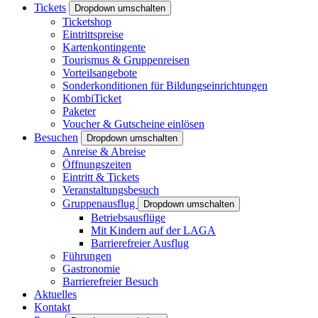
Tickets
Dropdown umschalten
Ticketshop
Eintrittspreise
Kartenkontingente
Tourismus & Gruppenreisen
Vorteilsangebote
Sonderkonditionen für Bildungseinrichtungen
KombiTicket
Paketer
Voucher & Gutscheine einlösen
Besuchen
Dropdown umschalten
Anreise & Abreise
Öffnungszeiten
Eintritt & Tickets
Veranstaltungsbesuch
Gruppenausflug
Dropdown umschalten
Betriebsausflüge
Mit Kindern auf der LAGA
Barrierefreier Ausflug
Führungen
Gastronomie
Barrierefreier Besuch
Aktuelles
Kontakt