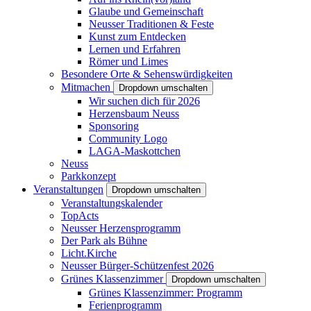
Glaube und Gemeinschaft
Neusser Traditionen & Feste
Kunst zum Entdecken
Lernen und Erfahren
Römer und Limes
Besondere Orte & Sehenswürdigkeiten
Mitmachen
Dropdown umschalten
Wir suchen dich für 2026
Herzensbaum Neuss
Sponsoring
Community Logo
LAGA-Maskottchen
Neuss
Parkkonzept
Veranstaltungen
Dropdown umschalten
Veranstaltungskalender
TopActs
Neusser Herzensprogramm
Der Park als Bühne
Licht.Kirche
Neusser Bürger-Schützenfest 2026
Grünes Klassenzimmer
Dropdown umschalten
Grünes Klassenzimmer: Programm
Ferienprogramm